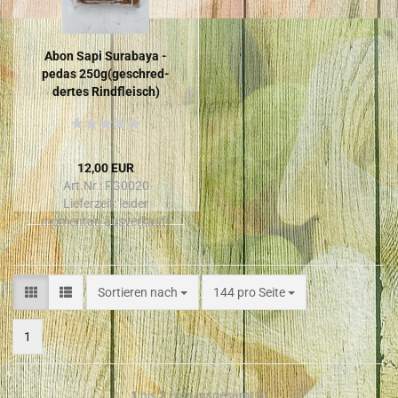
Abon Sapi Sur­a­ba­ya -​
pedas 250g(ge­schred­
der­tes Rind­fleisch)
12,00 EUR
Art.Nr.: FG0020
Lieferzeit:
leider
momentan ausverkauft
Sortieren nach
144 pro Seite
1
1
bis
3
(von insgesamt
3
)