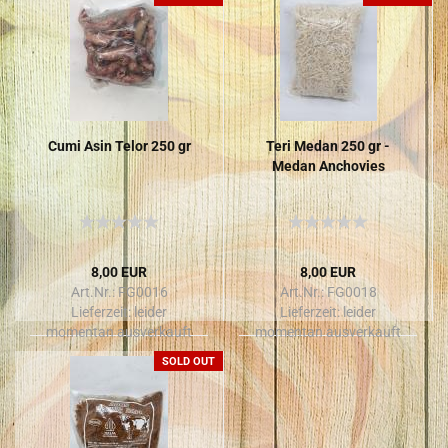
Cumi Asin Telor 250 gr
Teri Medan 250 gr -
Medan An­cho­vies
8,00 EUR
8,00 EUR
Art.Nr.: FG0016
Art.Nr.: FG0018
Lieferzeit:
leider
Lieferzeit:
leider
momentan ausverkauft
momentan ausverkauft
SOLD OUT