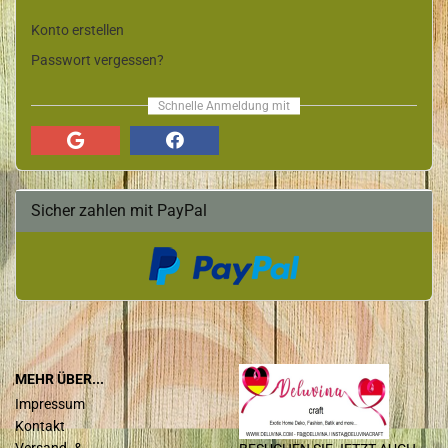
Konto erstellen
Passwort vergessen?
Schnelle Anmeldung mit
Sicher zahlen mit PayPal
MEHR ÜBER...
Impressum
Kontakt
Versand- &