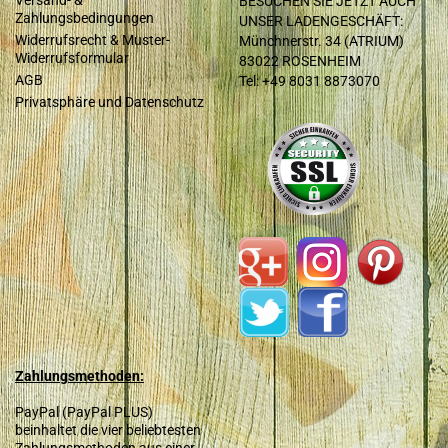
BESUCHEN SIE JETZT AUCH
Zahlungsbedingungen
UNSER LADENGESCHÄFT:
Widerrufsrecht & Muster-
Münchnerstr. 34 (ATRIUM)
Widerrufsformular
83022 ROSENHEIM
AGB
Tel: +49 8031 8873070
Privatsphäre und Datenschutz
Zahlungsmethoden:
PayPal (PayPal PLUS)
beinhaltet die vier beliebtesten
Zahlungsmethoden aus einer