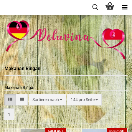
Makanan Ringan
Makanan Ringan
Sortieren nach
144 pro Seite
1
SOLD OUT
SOLD OUT