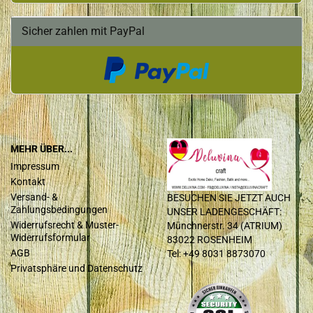
Sicher zahlen mit PayPal
MEHR ÜBER...
Impressum
Kontakt
Versand- &
BESUCHEN SIE JETZT AUCH
Zahlungsbedingungen
UNSER LADENGESCHÄFT:
Widerrufsrecht & Muster-
Münchnerstr. 34 (ATRIUM)
Widerrufsformular
83022 ROSENHEIM
AGB
Tel: +49 8031 8873070
Privatsphäre und Datenschutz