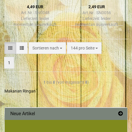
4,49 EUR
2,49 EUR
Art.Nr.: SN0048
Art.Nr.: SN0056
Lieferzeit:
leider
Lieferzeit:
leider
momentan ausverkauft
momentan ausverkauft
Sortieren nach
144 pro Seite
1
1
bis
8
(von insgesamt
8
)
Makanan Ringan
Neue Artikel