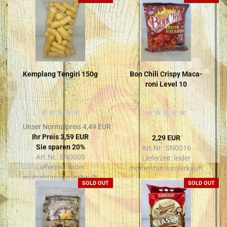
Kem­plang Te­ngi­ri 150g
Bon Chili Cris­py Ma­ca­
ro­ni Level 10
Unser Normalpreis 4,49 EUR
Ihr Preis 3,59 EUR
2,29 EUR
Sie sparen 20%
Art.Nr.: SN0016
Art.Nr.: SN0003
Lieferzeit:
leider
Lieferzeit:
leider
momentan ausverkauft
momentan ausverkauft
SOLD OUT
SOLD OUT