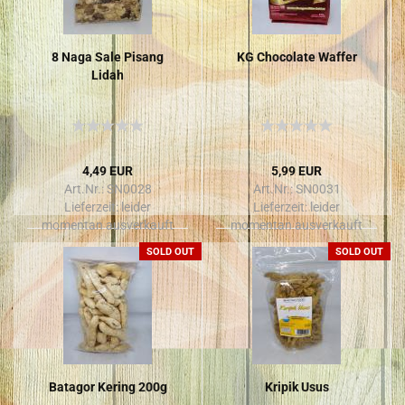
8 Naga Sale Pi­sang
KG Cho­co­la­te Wa­ffer
Lidah
4,49 EUR
5,99 EUR
Art.Nr.: SN0028
Art.Nr.: SN0031
Lieferzeit:
leider
Lieferzeit:
leider
momentan ausverkauft
momentan ausverkauft
SOLD OUT
SOLD OUT
Ba­ta­gor Ke­ring 200g
Kri­pik Usus