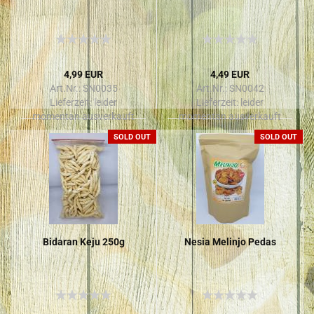
4,99 EUR
4,49 EUR
Art.Nr.: SN0035
Art.Nr.: SN0042
Lieferzeit:
leider
Lieferzeit:
leider
momentan ausverkauft
momentan ausverkauft
SOLD OUT
SOLD OUT
Bi­dar­an Keju 250g
Nesia Me­lin­jo Pedas