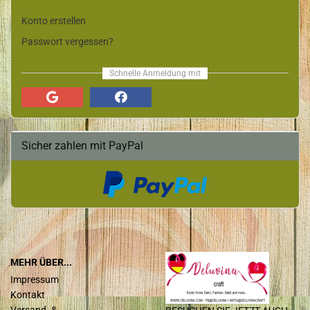
Konto erstellen
Passwort vergessen?
Schnelle Anmeldung mit
Sicher zahlen mit PayPal
MEHR ÜBER...
Impressum
Kontakt
Versand- &