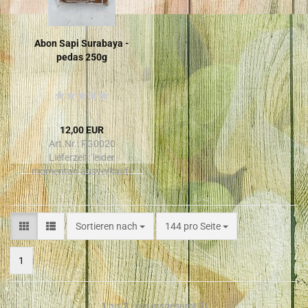
Abon Sapi Su­ra­ba­ya -
pedas 250g
12,00 EUR
Art.Nr.: FG0020
Lieferzeit:
leider
momentan ausverkauft
Sortieren nach
144 pro Seite
1
1
bis
3
(von insgesamt
3
)