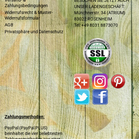
BESUCHEN SIE JETZT AUCH
Zahlungsbedingungen
UNSER LADENGESCHÄFT:
Widerrufsrecht & Muster-
Münchnerstr. 34 (ATRIUM)
Widerrufsformular
83022 ROSENHEIM
AGB
Tel: +49 8031 8873070
Privatsphäre und Datenschutz
Zahlungsmethoden:
PayPal (PayPal PLUS)
beinhaltet die vier beliebtesten
Zahlungsmethoden aus einer