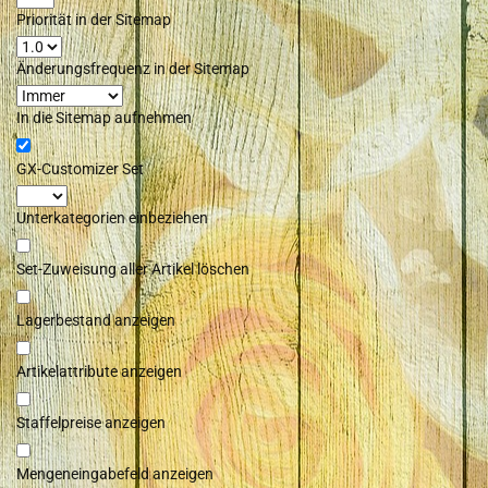
Priorität in der Sitemap
Änderungsfrequenz in der Sitemap
In die Sitemap aufnehmen
GX-Customizer Set
Unterkategorien einbeziehen
Set-Zuweisung aller Artikel löschen
Lagerbestand anzeigen
Artikelattribute anzeigen
Staffelpreise anzeigen
Mengeneingabefeld anzeigen