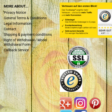
MORE ABOUT...
Privacy Notice
General Terms & Conditions
Legal Information
Contact
Shipping & payment conditions
Right of Withdrawal / Model
Withdrawal Form
Callback Service