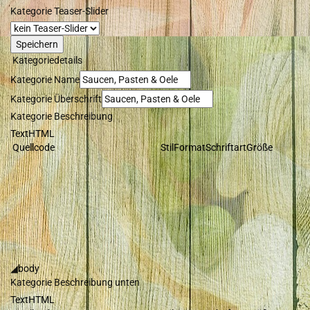
Kategorie Teaser-Slider
Kategoriedetails
Kategorie Name
Kategorie Überschrift
Kategorie Beschreibung
Text
HTML
Quellcode
Stil
Format
Schriftart
Größe
◢
body
Kategorie Beschreibung unten
Text
HTML