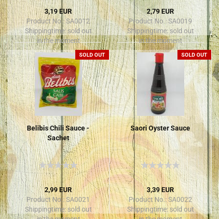
3,19 EUR
2,79 EUR
Product No.: SA0012
Product No.: SA0019
Shippingtime:
sold out
Shippingtime:
sold out
in the moment
in the moment
SOLD OUT
SOLD OUT
Belibis Chili Sauce -
Saori Oyster Sauce
Sachet
2,99 EUR
3,39 EUR
Product No.: SA0021
Product No.: SA0022
Shippingtime:
sold out
Shippingtime:
sold out
in the moment
in the moment