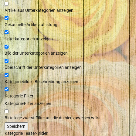
Artikel aus Unterkategorien anzeigen
Gekachelte Artikelauflistung
Unterkategorien anzeigen
Bild der Unterkategorien anzeigen
Überschrift der Unterkategorien anzeigen
Kategoriebild in Beschreibung anzeigen
Kategorie-Filter
Kategorie-Filter anzeigen
Bitte lege zuerst Filter an, die du hier zuweisen willst.
Kategorie Teaser-Slider