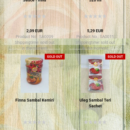
2,09 EUR
5,29 EUR
Product No.: SA0009
Product No.: SA0011
Shippingtime:
sold out
Shippingtime:
sold out
in the moment
in the moment
SOLD OUT
SOLD OUT
Finna Sambal Kemiri
Uleg Sambal Teri
Sachet