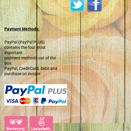
Payment Methods:
PayPal (PayPal PLUS)
contains the four most
important
payment methods out of the
box:
PayPal, CreditCard, debit and
purchase on invoice