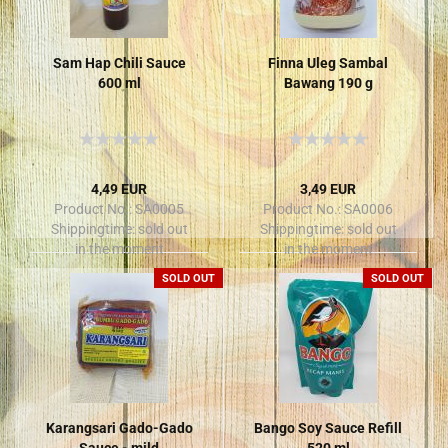
Sam Hap Chili Sauce
Finna Uleg Sambal
600 ml
Bawang 190 g
4,49 EUR
3,49 EUR
Product No.: SA0005
Product No.: SA0006
Shippingtime:
sold out
Shippingtime:
sold out
in the moment
in the moment
SOLD OUT
SOLD OUT
Karangsari Gado-Gado
Bango Soy Sauce Refill
Sauce - mild
520 ml