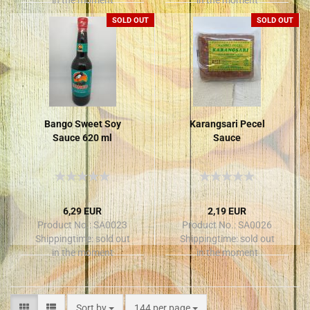
SOLD OUT
SOLD OUT
Bango Sweet Soy
Karangsari Pecel
Sauce 620 ml
Sauce
6,29 EUR
2,19 EUR
Product No.: SA0023
Product No.: SA0026
Shippingtime:
sold out
Shippingtime:
sold out
in the moment
in the moment
Sort by
144 per page