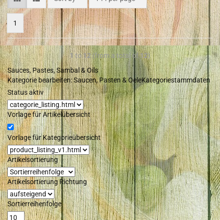
1
1
to
12
(from a total of
12
)
Sauces, Pastes, Sambal & Oils
Kategorie bearbeiten: Saucen, Pasten & Oele
Kategoriestammdaten
Status aktiv
Vorlage für Artikelübersicht
Vorlage für Kategorieübersicht
Artikelsortierung
Artikelsortierung Richtung
Sortierreihenfolge