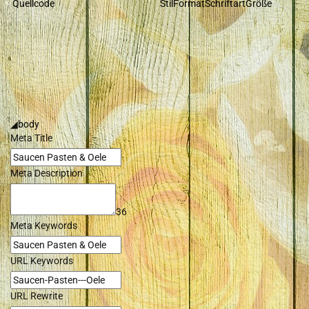
Quellcode
Stil
Format
Schriftart
Größe
◢
body
Meta Title
Meta Description
36
Meta Keywords
URL Keywords
URL Rewrite