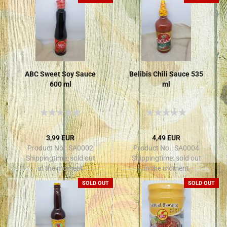
ABC Sweet Soy Sauce
Belibis Chili Sauce 535
600 ml
ml
3,99 EUR
4,49 EUR
Product No.: SA0002
Product No.: SA0004
Shippingtime:
sold out
Shippingtime:
sold out
in the moment
in the moment
SOLD OUT
SOLD OUT