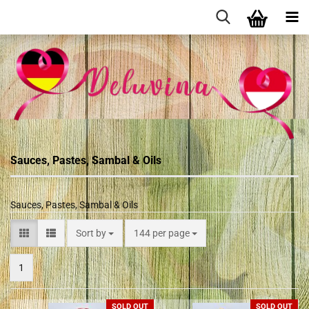
Sauces, Pastes, Sambal & Oils
Sauces, Pastes, Sambal & Oils
Sort by
144 per page
1
SOLD OUT
SOLD OUT